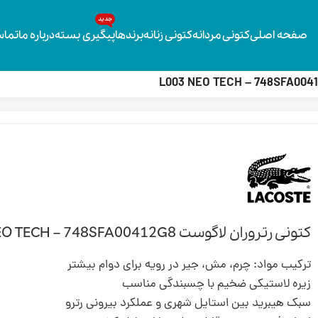
جدید
صفحه اصلی
کتونی مردانه
کتونی زنانه
برندها
پیگیری بسته
درباره ما
تماس
کتونی رتروران لاگوست L003 NEO TECH – 748SFA00412G8
ترکیب مواد: چرم، مش، جیر در رویه برای دوام بیشتر
زیره لاستیکی ضخیم با چسبندگی مناسب
سبک هیبرید بین استایل شهری و عملکرد بیرونی رترو