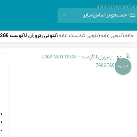
Skip to navigation
Skip to main content
جستجو بر اساس سایز
خانه
/
کتونی زنانه
/
کتونی کلاسیک زنانه
/
کتونی رتروران لاگوست L003 NEO TECH – 748SFA00412G8
بزرگنمایی تصویر
ناموجود