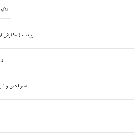
لاگ
ویتنام (سفارش ار
40
سبز لجنی و نا