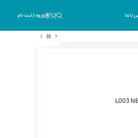
 با ما
ورود / ثبت نام
0