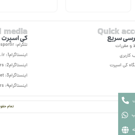
l media
Quick acc
سی سریع
کی اسپرت 
تلگرام: ksportir
 و مقررات
اینستاگرام1: ksport.ir
کاربری
اه کی اسپرت
اینستاگرام2: ksport.rs
اینستاگرام3: ksport.outlet
اینستاگرام4: ksport.sneakers
تمام حقوق
پ
ه