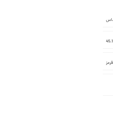
داس
45.1
رمز