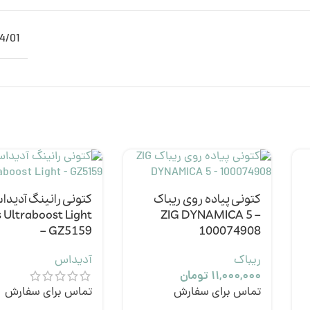
4/01
کتونی پیاده روی ریباک
کتونی رانینگ آدید
 Ultraboost Light
ZIG DYNAMICA 5 –
– GZ5159
100074908
ریباک
آدیداس
۱۱,۰۰۰,۰۰۰
تومان
تماس برای سفارش
تماس برای سفارش