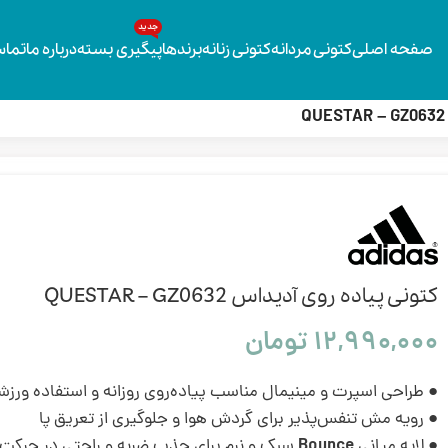
جدید
صفحه اصلی
کتونی مردانه
کتونی زنانه
برندها
پیگیری بسته
درباره ما
تماس
کتونی پیاده روی آدیداس QUESTAR – GZ0632
۱۲,۹۹۰,۰۰۰
تومان
● طراحی اسپرت و مینیمال مناسب پیاده‌روی روزانه و استفاده ور
● رویه مش تنفس‌پذیر برای گردش هوا و جلوگیری از تعریق پا
● لایه میانی
Bounce
سبک و نرم برای جذب ضربه و راحتی در حرکت