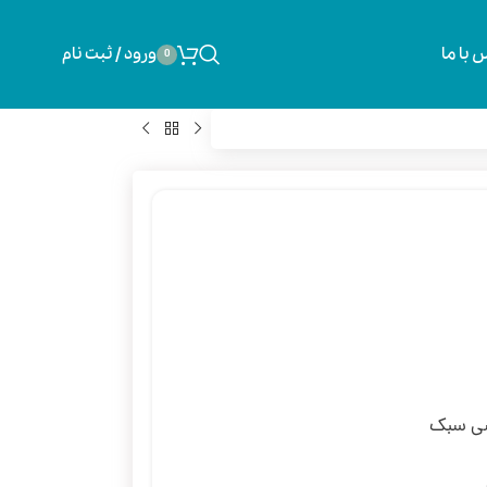
 با ما
ورود / ثبت نام
0
زشی سبک