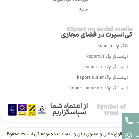
مجله
KSport on social media
کی اسپرت در فضای مجازی
تلگرام: ksportir
اینستاگرام1: ksport.ir
اینستاگرام2: ksport.rs
اینستاگرام3: ksport.outlet
اینستاگرام4: ksport.sneakers
از اعتماد شما
Symbol of
سپاسگزاریم
trust
تمام حقوق مادی و معنوی برای وب سایت مجموعه کی اسپرت محفوظ
پ