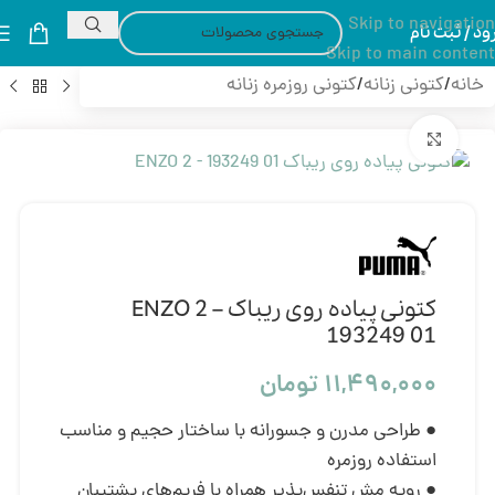
Skip to navigation
ود / ثبت نام
Skip to main content
خانه
/
کتونی زنانه
/
کتونی روزمره زنانه
بزرگنمایی تصویر
کتونی پیاده روی ریباک ENZO 2 –
193249 01
۱۱,۴۹۰,۰۰۰
تومان
● طراحی مدرن و جسورانه با ساختار حجیم و مناسب
استفاده روزمره
● رویه مش تنفس‌پذیر همراه با فریم‌های پشتیبان